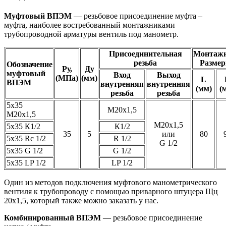
Муфтовый ВПЭМ
— резьбовое присоединение муфта –
муфта, наиболее востребованный монтажниками
трубопроводной арматуры вентиль под манометр.
Присоединительная
Монтаж
резьба
Разме
Обозначение
Ру,
Ду
муфтовый
Вход
Выход
(МПа)
(мм)
L
ВПЭМ
внутренняя
внутренняя
(
мм)
(
резьба
резьба
5х35
М20х1,5
М20х1,5
М20х1,5
5х35 К1/2
К1/2
35
5
или
80
5х35 Rс 1/2
R 1/2
G 1/2
5х35 G 1/2
G 1/2
5х35 LP 1/2
LP 1/2
Один из методов подключения муфтового манометрического
вентиля к трубопроводу с помощью приварного штуцера Щц
20х1,5, который также можно заказать у нас.
Комбинированный ВПЭМ
— резьбовое присоединение