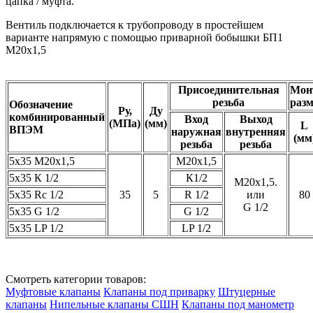
цапка / муфта.
Вентиль подключается к трубопроводу в простейшем
варианте напрямую с помощью приварной бобышки БП1
М20х1,5
Присоединительная
Мон
резьба
раз
Обозначение
Ру,
Ду
комбинированный
Вход
Выход
(МПа)
(мм)
L
ВПЭМ
наружная
внутренняя
(
мм
резьба
резьба
5х35 М20х1,5
М20х1,5
5х35 К 1/2
К1/2
М20х1,5.
5х35 Rс 1/2
35
5
R 1/2
или
80
G 1/2
5х35 G 1/2
G 1/2
5х35 LP 1/2
LP 1/2
Смотреть категории товаров:
Муфтовые клапаны
Клапаны под приварку
Штуцерные
клапаны
Нипельные клапаны СШН
Клапаны под манометр