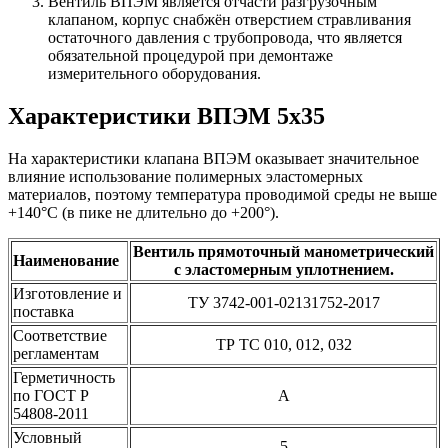
Вентиль ВПЭМ является отчасти разгрузочным
клапаном, корпус снабжён отверстием стравливания
остаточного давления с трубопровода, что является
обязательной процедурой при демонтаже
измерительного оборудования.
Характеристики ВПЭМ 5х35
На характеристики клапана ВПЭМ оказывает значительное
влияние использование полимерных эластомерных
материалов, поэтому температура проводимой среды не выше
+140°С (в пике не длительно до +200°).
Вентиль прямоточный манометрический
Наименование
с эластомерным уплотнением.
Изготовление и
ТУ 3742-001-02131752-2017
поставка
Соответствие
ТР ТС 010, 012, 032
регламентам
Герметичность
по ГОСТ Р
А
54808-2011
Условный
5