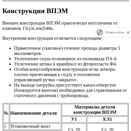
Конструкция ВПЭМ
Внешне конструкция ВПЭМ практически неотличима от
клапанов 15с(лс,нж)54бк.
Privacy notice
Внутренняя конструкция отличается следующим:
Прямоточное (сквозное) сечение прохода диаметра 5
миллиметров.
Уплотнение седла полимерное из полиамида ПА-6.
Уплотнение штока в кранбуксе из фторопласта Ф4.
Особая конусообразная конструкция иглы затвора,
плотно прилегающая к седлу в положении
управляющей ручки «закрыто».
На выходе патрубка присутствует канал-отверстие
(блокируется винтом) необходимое для стравливания от
статочного давления с трубопровода.
Материалы детали
конструкции ВПЭМ
№
Наименование детали
У1
ХЛ1
1
Установочный винт
Ст. 20
Ст. 20