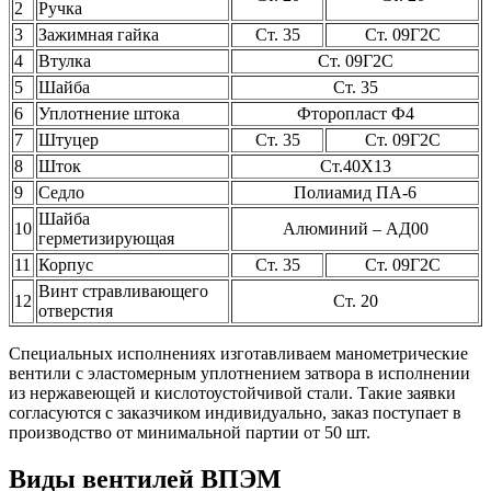
2
Ручка
3
Зажимная гайка
Ст. 35
Ст. 09Г2С
4
Втулка
Ст. 09Г2С
5
Шайба
Ст. 35
6
Уплотнение штока
Фторопласт Ф4
7
Штуцер
Ст. 35
Ст. 09Г2С
8
Шток
Ст.40Х13
9
Седло
Полиамид ПА-6
Шайба
10
Алюминий – АД00
герметизирующая
11
Корпус
Ст. 35
Ст. 09Г2С
Винт стравливающего
12
Ст. 20
отверстия
Специальных исполнениях изготавливаем манометрические
вентили с эластомерным уплотнением затвора в исполнении
из нержавеющей и кислотоустойчивой стали. Такие заявки
согласуются с заказчиком индивидуально, заказ поступает в
производство от минимальной партии от 50 шт.
Виды вентилей ВПЭМ