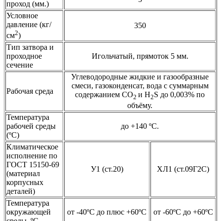
проход (мм.)
Условное
давление (кг/
350
2
см
)
Тип затвора и
проходное
Игольчатый, прямоток 5 мм.
сечение
Углеводородные жидкие и газообразные
смеси, газоконденсат, вода с суммарным
Рабочая среда
содержанием СО
и Н
S до 0,003% по
2
2
объёму.
Температура
рабочей среды
до +140 ºС.
(ºС)
Климатическое
исполнение по
ГОСТ 15150-69
У1 (ст.20)
ХЛ1 (ст.09Г2С)
(материал
корпусных
деталей)
Температура
окружающей
от -40ºС до плюс +60ºС
от -60ºС до +60ºС
среды ºС