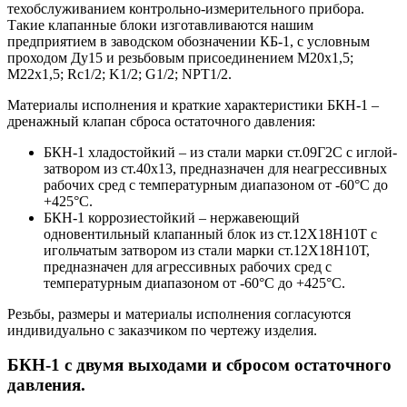
техобслуживанием контрольно-измерительного прибора.
Такие клапанные блоки изготавливаются нашим
предприятием в заводском обозначении КБ-1, с условным
проходом Ду15 и резьбовым присоединением М20х1,5;
М22х1,5; Rc1/2; K1/2; G1/2; NPT1/2.
Материалы исполнения и краткие характеристики БКН-1 –
дренажный клапан сброса остаточного давления:
БКН-1 хладостойкий – из стали марки ст.09Г2С с иглой-
затвором из ст.40х13, предназначен для неагрессивных
рабочих сред с температурным диапазоном от -60°С до
+425°С.
БКН-1 коррозиестойкий – нержавеющий
одновентильный клапанный блок из ст.12Х18Н10Т с
игольчатым затвором из стали марки ст.12Х18Н10Т,
предназначен для агрессивных рабочих сред с
температурным диапазоном от -60°С до +425°С.
Резьбы, размеры и материалы исполнения согласуются
индивидуально с заказчиком по чертежу изделия.
БКН-1 с двумя выходами и сбросом остаточного
давления.