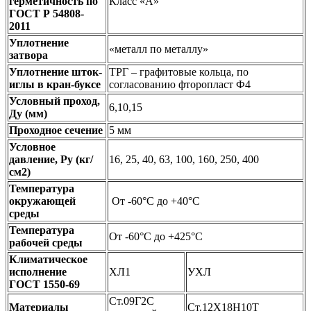
герметичность по
Класс «А»
ГОСТ Р 54808-
2011
Уплотнение
«металл по металлу»
затвора
Уплотнение шток-
ТРГ – графитовые кольца, по
иглы в кран-буксе
согласованию фторопласт Ф4
Условный проход,
6,10,15
Ду (мм)
Проходное сечение
5 мм
Условное
давление, Ру (кг/
16, 25, 40, 63, 100, 160, 250, 400
см2)
Температура
окружающей
От -60°С до +40°С
среды
Температура
От -60°С до +425°С
рабочей среды
Климатическое
исполнение
ХЛ1
УХЛ
ГОСТ 1550-69
Ст.09Г2С
Материалы
Ст.12Х18Н10Т