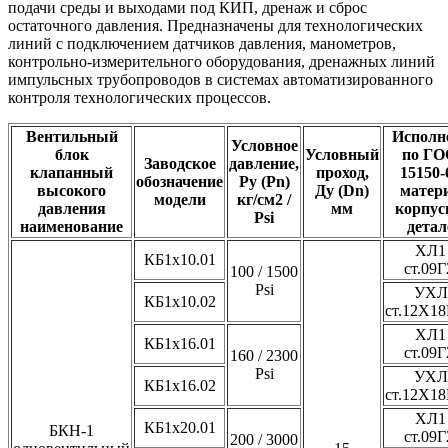
подачи среды и выходами под КИП, дренаж и сброс
остаточного давления. Предназначены для технологических
линий с подключением датчиков давления, манометров,
контрольно-измерительного оборудования, дренажных линий
импульсных трубопроводов в системах автоматизированного
контроля технологических процессов.
Вентильный
Исполн
Условное
блок
Условный
по Г
Заводское
давление,
клапанный
проход,
15150-
обозначение
Ру (Pn)
высокого
Ду (Dn)
матер
модели
кг/см2 /
давления
мм
корпус
Psi
наименование
детал
ХЛ1 
КБ1х10.01
ст.09
100 / 1500
Psi
УХЛ 
КБ1х10.02
ст.12Х1
ХЛ1 
КБ1х16.01
ст.09
160 / 2300
Psi
УХЛ 
КБ1х16.02
ст.12Х1
ХЛ1 
КБ1х20.01
БКН-1
ст.09
200 / 3000