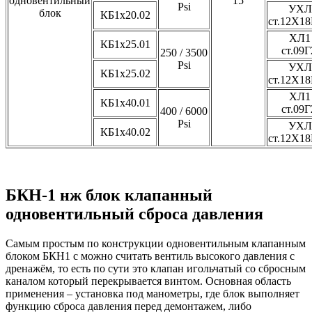
одновентильный
15
Psi
УХЛ 
блок
КБ1х20.02
ст.12Х1
ХЛ1 
КБ1х25.01
ст.09
250 / 3500
Psi
УХЛ 
КБ1х25.02
ст.12Х1
ХЛ1 
КБ1х40.01
ст.09
400 / 6000
Psi
УХЛ 
КБ1х40.02
ст.12Х1
БКН-1 нж блок клапанный
одновентильный сброса давления
Самым простым по конструкции одновентильным клапанным
блоком БКН1 с можно считать вентиль высокого давления с
дренажём, то есть по сути это клапан игольчатый со сбросным
каналом который перекрывается винтом. Основная область
применения – установка под манометры, где блок выполняет
функцию сброса давления перед демонтажем, либо