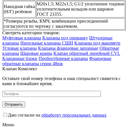
М20х1,5; М22х1,5; G1/2 уплотнение тоцевое
Накидная гайка
уплотнительным кольцом или шаровое
(Н/Г) резбовое
ГОСТ 23355.
*Размеры резьбы, КМЧ, комбинации присоединений
согласуются по чертежу с заказчиком.
Смотреть категории товаров:
Муфтовые клапаны
Клапаны под приварку
Штуцерные
клапаны
Нипельные клапаны СШН
Клапаны под манометр
Угловые клапаны
Клапаны фланцевые запорные
Обратные
клапаны
Шаровые краны
Клапан обратный линейный CVL
Клапанные блоки
Пробоотборные клапаны
Фланцевые
обратные клапаны серии 48нж
Клапан Комплект
Оставьте свой номер телефона и наш специалист свяжется с
вами в ближайшее время.
Даю согласие на
обработку персональных данных
Меню