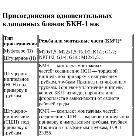
Присоединения одновентильных
клапанных блоков БКН-1 нж
Тип
Резьба или монтажные части (КМЧ)*
присоединения
Муфтовое (В)
М20х1,5; М22х1,5; Rc1/2; K1/2; G1/2;
NPT1/2, G1/4; G1/8; М12х1,5.
Штуцерное (Н)
КМЧ — комплект монтажных
частей: соединение НСН — торцевой
Штуцерно-
ниппель под приварку к импульсным
ниппельное
трубкам, трубкам Пркинса и сильфонным
(НСН) под
трубкам. Торцевое уплотнение ниппель/
приварку к
корпус БКН из меди, паронита или
трубкам
фторопласта в зависимости от свойств
рабочей среды.
Штуцерно-
КМЧ — комплект монтажных частей:
ниппельное
соединение СШН — шаровой ниппель под
(СШН) под
приварку к импульсным трубкам, трубкам
приварку к
Пркинса и сильфонным трубкам, ГОСТ
трубкам
23355.