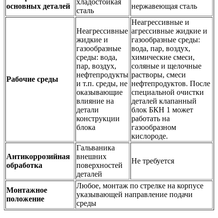
хладостойкая
основных деталей
нержавеющая сталь
сталь
Неагрессивные и
Неагрессивные
агрессивные жидкие и
жидкие и
газообразные среды:
газообразные
вода, пар, воздух,
среды: вода,
химические смеси,
пар, воздух,
соляные и щелочные
нефтепродукты
растворы, смеси
Рабочие среды
и т.п. среды, не
нефтепродуктов. После
оказывающие
специальной очистки
влияние на
деталей клапанный
детали
блок БКН 1 может
конструкции
работать на
блока
газообразном
кислороде.
Гальваника
Антикоррозийная
внешних
Не требуется
обработка
поверхностей
деталей
Любое, монтаж по стрелке на корпусе
Монтажное
указывающей направление подачи
положение
среды