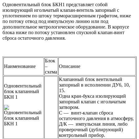
Одновентильный блок БКН1 представляет собой
изолирующий игольчатый клапан-вентиль запорный с
уплотнением по штоку терморасширенным графитом, ниже
по потоку отвод под импульсную линию или под
дополнительное метрологическое оборудование. В корпусе
блока ниже по потоку установлен спускной клапан-винт
сброса остаточного давления.
Блок
Наименование
–
Описание
схема
Клапанный блок вентильный
запорный в исполнении ДУ6, 10,
Одновентильный
15.
блок клапанный
Одна кран-букса изолирующий
БКН 1
запорный клапан с игольчатым
затвором.
С — винт-клапан сброса
остаточного давления в атмосферу,
Д/К — импульсная линия, либо
проверочный (дублирующий)
контрольный прибор.